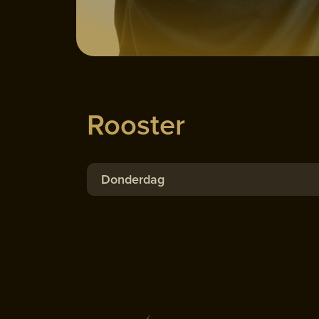
Rooster
Donderdag
Dansconditie 60+
Joyce
·
Dansconditie 60+ (Studio 2)