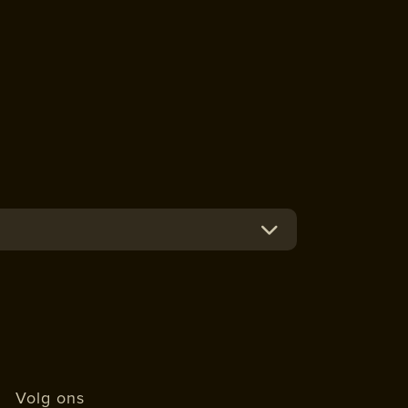
10.00
-
11.00
Volg ons