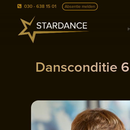
030 - 638 15 01
Absentie melden
Dansconditie 