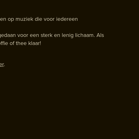
n op muziek die voor iedereen
edaan voor een sterk en lenig lichaam. Als
fie of thee klaar!
er
.