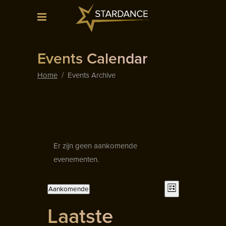
Events Calendar
Home
/
Events Archive
Er zijn geen aankomende
evenementen.
Weerg
Eveneme
Aankomende
Lijst
Selecteer
weergav
naviga
Laatste
een
navigatie