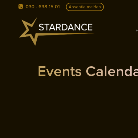
030 - 638 15 01
Absentie melden
Events Calend