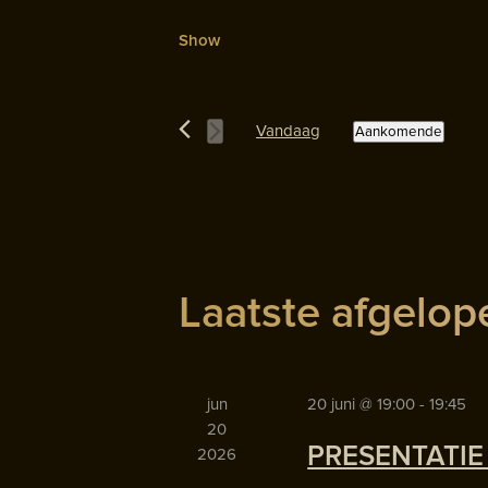
Show
Vandaag
Aankomende
Selecteer
een
datum.
Laatste afgelo
jun
20 juni @ 19:00
-
19:45
20
PRESENTATIE
2026